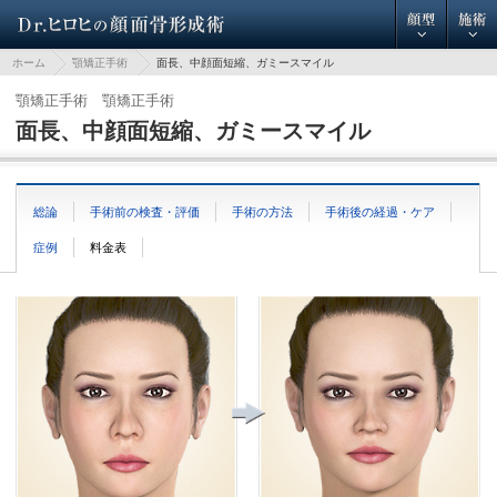
ホーム
顎矯正手術
面長、中顔面短縮、ガミースマイル
顎矯正手術 顎矯正手術
面長、中顔面短縮、ガミースマイル
総論
手術前の検査・評価
手術の方法
手術後の経過・ケア
症例
料金表